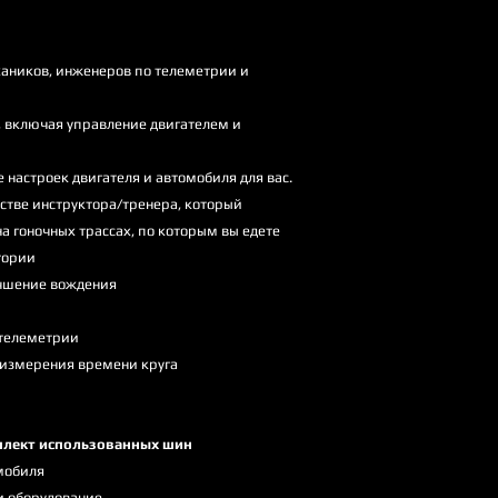
аников, инженеров по телеметрии и
 включая управление двигателем и
настроек двигателя и автомобиля для вас.
стве инструктора/тренера, который
а гоночных трассах, по которым вы едете
тории
учшение вождения
 телеметрии
 измерения времени круга
плект использованных шин
мобиля
и оборудование