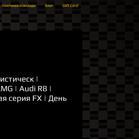
гоночная команда
блог
Gift Card
ристическ |
MG | Audi R8 |
я серия FX | День