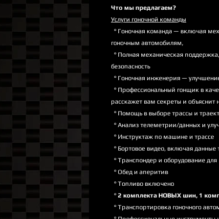
Что мы предлагаем?
Услуги гоночной команды
° Гоночная команда — включая мех
гоночным автомобилям,
° Полная механическая поддержка,
безопасность
° Гоночная инженерия — улучшение 
° Профессиональный гонщик в каче
расскажет вам секреты и объяснит н
° Помощь в выборе трассы и траек
° Анализ телеметрии/данных и ул
° Инструктаж по машине и трассе
° Бортовое видео, включая данные
° Транспондер и оборудование для
° Обед и аперитив
° Топливо включено
°
2 комплекта НОВЫХ шин, 1 ком
° Транспортировка гоночного авто
° Профессиональные инструменты 