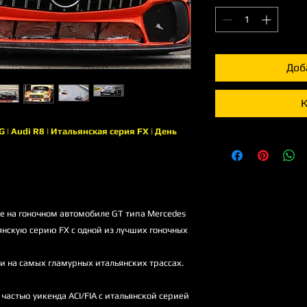
Доб
К
 | Audi R8 | Итальянская серия FX | День
е на гоночном автомобиле GT типа Mercedes
янскую серию FX с одной из лучших гоночных
и на самых гламурных итальянских трассах.
частью уикенда ACI/FIA с итальянской серией