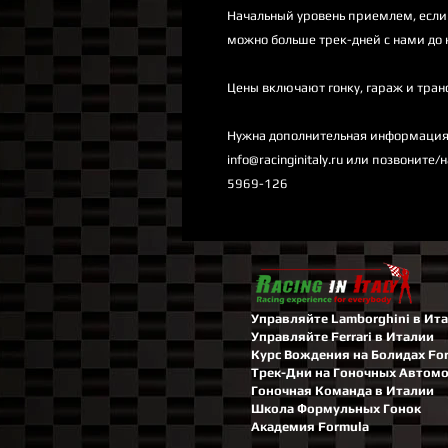
Начальный уровень приемлем, если 
можно больше трек-дней с нами до н
Цены включают гонку, гараж и тран
Нужна дополнительная информация
info@racinginitaly.ru или позвонит
5969-126
Управляйте Lamborghini в Ит
Управляйте Ferrari в Италии
Курс Вождения на Болидах Fo
Трек-Дни на Гоночных Автом
Гоночная Команда в Италии
Школа Формульных Гонок
Академия Formula