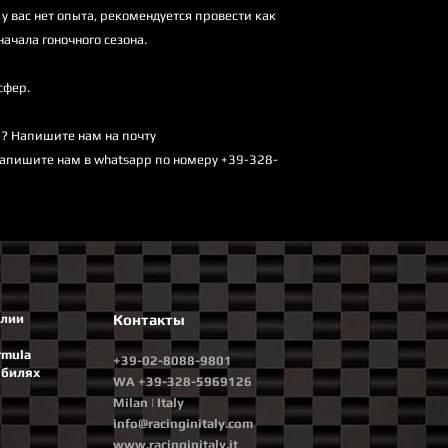
у вас нет опыта, рекомендуется провести как
ачала гоночного сезона.
сфер.
? Напишите нам на почту
е/напишите нам в whatsapp по номеру +39-328-
алии
Контакты
rmula
+39-02-8088-9801
обилях
WA +39-328-5969126
Milan | Italy
info@racinginitaly.com
www.racinginitaly.it