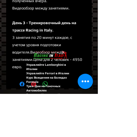
полученных вчера.
Видеообзор между занятиями.
День 3 - Тренировочный день на
трассе Racing in Italy.
3 занятия по 20 минут каждое, с
учетом уровня подготовки
водителя.Видеобзор между
занятиями.Цена для 2 человек - 4950
Управляйте Lamborghini в
евро.
Италии
Управляйте Ferrari в Италии
Курс Вождения на Болидах
Formula
Трек-Дни на Гоночных
Автомобилях
Гоночная Команда в Италии
Школа Формульных Гонок
Академия Formula
Контакты
+39-02-8088-9801
WA
+39-328-5969126
Milan | Italy
info@racinginitaly.com