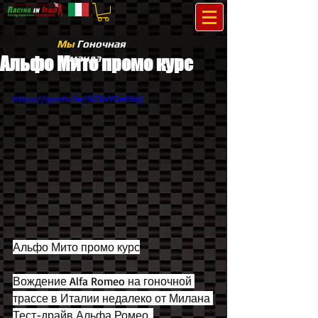
Мы
Гоночная
команда
Альфо Мито промо курс
https://youtu.be/9ZXvYUeE8qI
Альфо Мито промо курс
Вождение Alfa Romeo на гоночной 
трассе в Италии недалеко от Милана 
Тест-драйв Альфа Ромео. 