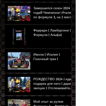
Завершился сезон 2024
года!!! Чемпионат Италии
по формуле 3, на 2 месте
наш Мэй Шиби!!!!!!!!!🏁🏎️
👌
Феррари | Ламбургини |
Формула | Альфа|
Имола | Италия |
Гоночный трек |
РОЖДЕСТВО 2024 | идея
подарка для него | дарит
эмоции | Отслеживайте
опыт управления Ferrari
или Формулой
Мой опыт за рулем
Формулы 4 – Racing in