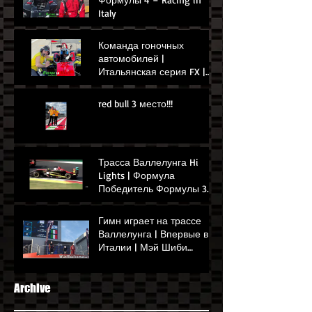
Italy
Команда гоночных
автомобилей |
Итальянская серия FX |
Гонка в Умбрии | Гонки в
Италии, П1
red bull 3 место!!!
Трасса Валлелунга Hi
Lights | Формула
Победитель Формулы 3
Мэй Шиби | Сентябрь
2024 г
Гимн играет на трассе
Валлелунга | Впервые в
Италии | Мэй Шиби
выигрывает Гран-при
Рима
Archive