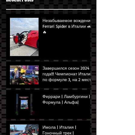
Незабываемое вождение
Ferrari Spider в Италии 🚗
🔥
Завершился сезон 2024
года!!! Чемпионат Италии
по формуле 3, на 2 месте
наш Мэй Шиби!!!!!!!!!🏁🏎️
👌
Феррари | Ламбургини |
Формула | Альфа|
Имола | Италия |
Гоночный трек |