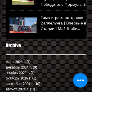
Победитель Формулы 3
Мэй Шиби | Сентябрь
2024 г
Гимн играет на трассе
Валлелунга | Впервые в
Италии | Мэй Шиби
выигрывает Гран-при
Рима
Archive
март 2025 г.
(1)
1 пост
декабрь 2024 г.
(9)
9 постов
ноябрь 2024 г.
(1)
1 пост
октябрь 2024 г.
(5)
5 постов
сентябрь 2024 г.
(10)
10 постов
август 2024 г.
(11)
11 постов
июль 2024 г.
(10)
10 постов
июнь 2024 г.
(2)
2 поста
май 2024 г.
(2)
2 поста
апрель 2024 г.
(15)
15 постов
март 2024 г.
(15)
15 постов
февраль 2024 г.
(15)
15 постов
январь 2024 г.
(16)
16 постов