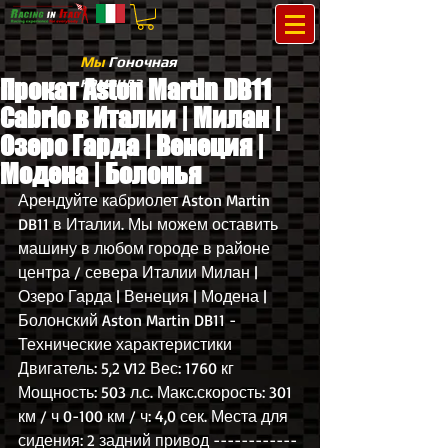
Мы
Гоночная
команда
Прокат Aston Martin DB11
Cabrio в Италии | Милан |
Озеро Гарда | Венеция |
Модена | Болонья
Арендуйте кабриолет Aston Martin 
DB11 в Италии. Мы можем оставить 
машину в любом городе в районе 
центра / севера Италии Милан | 
Озеро Гарда | Венеция | Модена | 
Болонский Aston Martin DB11 - 
Технические характеристики 
Двигатель: 5,2 V12 Вес: 1760 кг 
Мощность: 503 л.с. Макс.скорость: 301 
км / ч 0-100 км / ч: 4,0 сек. Места для 
сидения: 2 задний привод ------------