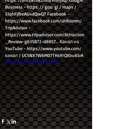
https: //vm.tiktok.com/vmYjsq/ Google 
Business - https: // goo. gl / maps / 
51qhFjfbeAUxdQwQ7 Facebook - 
https://www.facebook.com/shibioren/ 
TripAdvisor - 
https://www.tripadvisor.com/Attraction
_Review-g635872-d8857… Канал на 
YouTube - https://www.youtube.com/ 
канал / UC5NX7W6M07THs91QXbu6SrA
https://youtu.be/ELtWPSux3K4