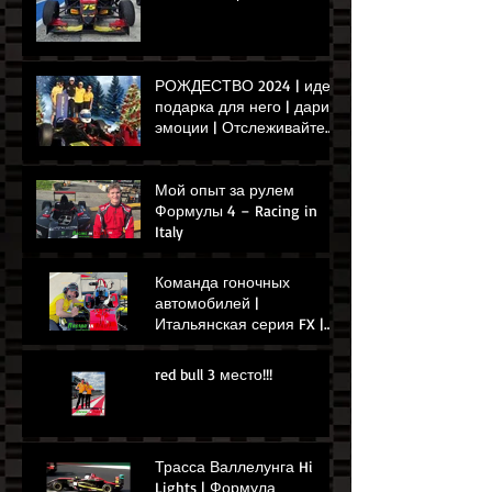
РОЖДЕСТВО 2024 | идея
подарка для него | дарит
эмоции | Отслеживайте
опыт управления Ferrari
или Формулой
Мой опыт за рулем
Формулы 4 – Racing in
Italy
Команда гоночных
автомобилей |
Итальянская серия FX |
Гонка в Умбрии | Гонки в
Италии, П1
red bull 3 место!!!
Трасса Валлелунга Hi
Lights | Формула