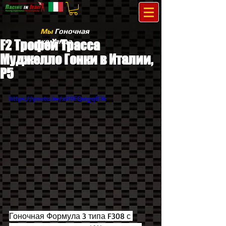
Мы
Гоночная
команда
F2 Трофей Трасса
Муджелло Гонки в Италии,
P5
https://youtu.be/xR9EQwgqB3k
Гоночная Формула 3 типа F308 с 