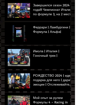
Завершился сезон 2024
года!!! Чемпионат Италии
по формуле 3, на 2 месте
наш Мэй Шиби!!!!!!!!!🏁🏎️
👌
Феррари | Ламбургини |
Формула | Альфа|
Имола | Италия |
Гоночный трек |
РОЖДЕСТВО 2024 | идея
подарка для него | дарит
эмоции | Отслеживайте
опыт управления Ferrari
или Формулой
Мой опыт за рулем
Формулы 4 – Racing in