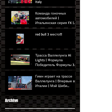
Italy
Команда гоночных
автомобилей |
Итальянская серия FX |
Гонка в Умбрии | Гонки в
Италии, П1
red bull 3 место!!!
Трасса Валлелунга Hi
Lights | Формула
Победитель Формулы 3
Мэй Шиби | Сентябрь
2024 г
Гимн играет на трассе
Валлелунга | Впервые в
Италии | Мэй Шиби
выигрывает Гран-при
Рима
Archive