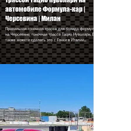
19 февр. 2024 г.
Как управлять гоночной
трассой Тацио Нуволари на
автомобиле Формула-кар |
Черсевина | Милан
Правильная гоночная трасса для болида формулы
на Черсевине, гоночная трасса Тацио Нуволари. Вы
также можете сделать это с Гонки в Италии....