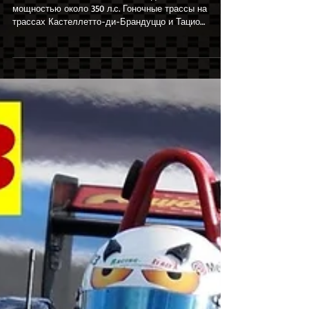
Где можно ездить на AUDI A4 |
Гоночные курсы и трек-дни |
Милан
Новый AUDI A4 с тюнингованным двигателем
мощностью около 350 л.с. Гоночные трассы на
трассах Кастеллетто-ди-Брандуццо и Тацио
Нуволари....