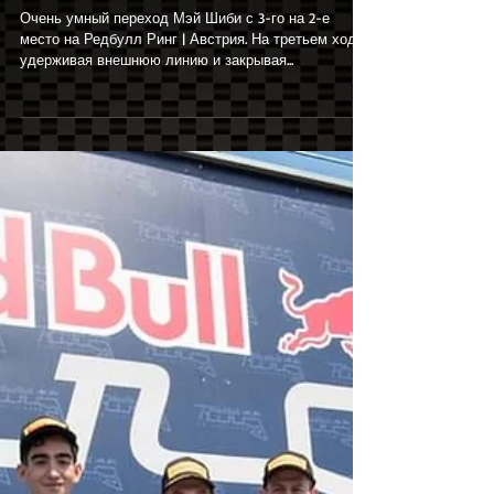
2-ю позицию
Очень умный переход Мэй Шиби с 3-го на 2-е
место на Редбулл Ринг | Австрия. На третьем ходу,
удерживая внешнюю линию и закрывая...