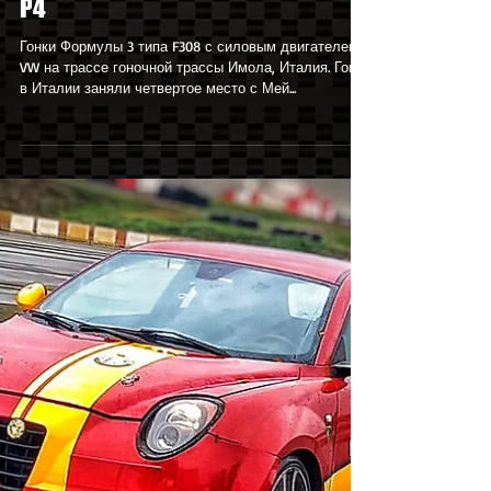
23 февр. 2024 г.
F2 Трофей | Гоночная трасса
Имола | Гонки в Италии. Гонка
P4
Гонки Формулы 3 типа F308 с силовым двигателем
VW на трассе гоночной трассы Имола, Италия. Гонки
в Италии заняли четвертое место с Мей...