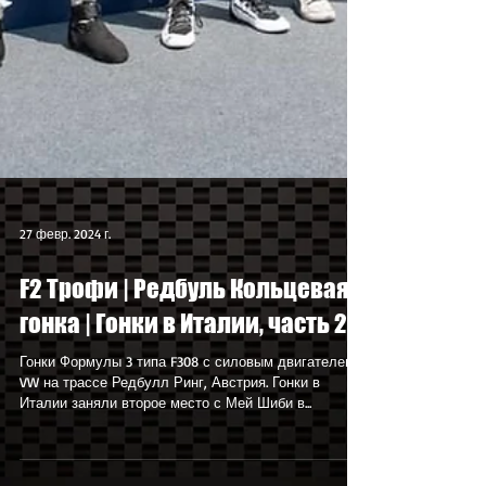
27 февр. 2024 г.
F2 Трофи | Редбуль Кольцевая
гонка | Гонки в Италии, часть 2
Гонки Формулы 3 типа F308 с силовым двигателем
VW на трассе Редбулл Ринг, Австрия. Гонки в
Италии заняли второе место с Мей Шиби в...