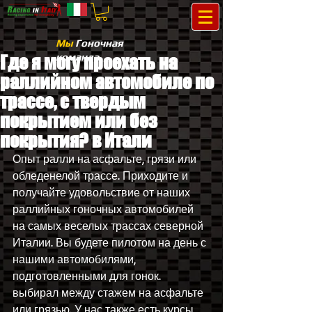
Мы
Гоночная
команда
Где я могу проехать на
раллийном автомобиле по
трассе, с твердым
покрытием или без
покрытия? в Итали
Опыт ралли на асфальте, грязи или 
обледенелой трассе. Приходите и 
получайте удовольствие от наших 
раллийных гоночных автомобилей 
на самых веселых трассах северной 
Италии. Вы будете пилотом на день с 
нашими автомобилями, 
подготовленными для гонок. 
выбирал между стажем на асфальте 
или грязью. У нас также есть курсы 