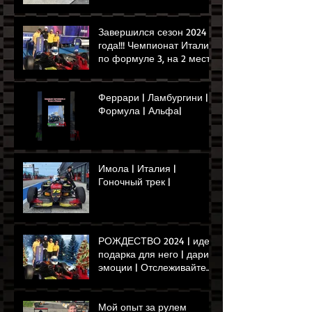
Завершился сезон 2024
года!!! Чемпионат Италии
по формуле 3, на 2 месте
наш Мэй Шиби!!!!!!!!!🏁🏎️
👌
Феррари | Ламбургини |
Формула | Альфа|
Имола | Италия |
Гоночный трек |
РОЖДЕСТВО 2024 | идея
подарка для него | дарит
эмоции | Отслеживайте
опыт управления Ferrari
или Формулой
Мой опыт за рулем