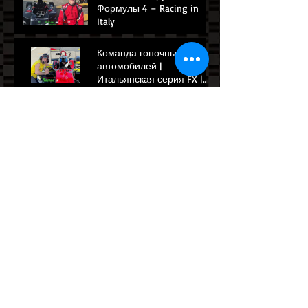
Формулы 4 – Racing in
Italy
Команда гоночных
автомобилей |
Итальянская серия FX |
Гонка в Умбрии | Гонки в
Италии, П1
red bull 3 место!!!
Трасса Валлелунга Hi
Lights | Формула
Победитель Формулы 3
Мэй Шиби | Сентябрь
2024 г
Гимн играет на трассе
Валлелунга | Впервые в
Италии | Мэй Шиби
выигрывает Гран-при
Рима
Archive