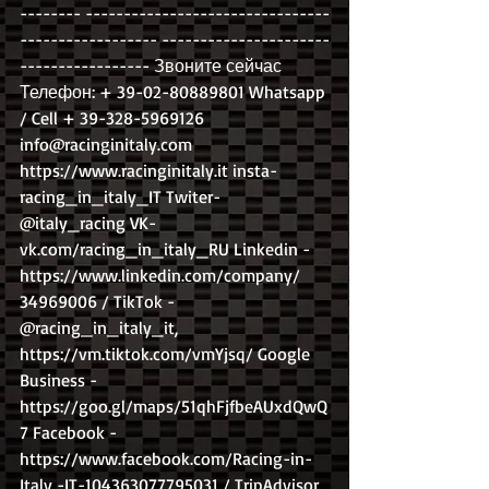
-------- --------------------------------
------------------ ----------------------
----------------- Звоните сейчас 
Телефон: + 39-02-80889801 Whatsapp 
/ Cell + 39-328-5969126 
info@racinginitaly.com 
https://www.racinginitaly.it insta- 
racing_in_italy_IT Twiter- 
@italy_racing VK- 
vk.com/racing_in_italy_RU Linkedin - 
https://www.linkedin.com/company/ 
34969006 / TikTok - 
@racing_in_italy_it, 
https://vm.tiktok.com/vmYjsq/ Google 
Business - 
https://goo.gl/maps/51qhFjfbeAUxdQwQ
7 Facebook - 
https://www.facebook.com/Racing-in-
Italy -IT-104363077795031 / TripAdvisor 