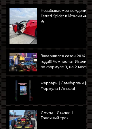
Незабываемое вождение
Ferrari Spider в Италии 🚗
🔥
Завершился сезон 2024
года!!! Чемпионат Италии
по формуле 3, на 2 месте
наш Мэй Шиби!!!!!!!!!🏁🏎️
👌
Феррари | Ламбургини |
Формула | Альфа|
Имола | Италия |
Гоночный трек |