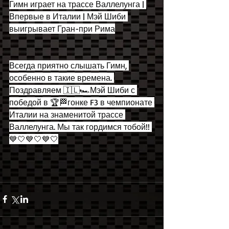
Гимн играет на трассе Валлелунга | 
Впервые в Италии | Мэй Шиби 
выигрывает Гран-при Рима
Всегда приятно слышать Гимн, 
особенно в такие времена. 
Поздравляем 🇮🇱🏎Мэй Шиби с 
победой в 🏆🏁гонке F3 в чемпионате 
Италии на знаменитой трассе 
Валлелунга. Мы так гордимся тобой!! 
💙🤍💙🤍💙🤍