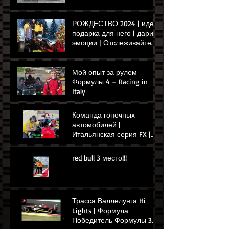
РОЖДЕСТВО 2024 | идея
подарка для него | дарит
эмоции | Отслеживайте
опыт управления Ferrari
или Формулой
Мой опыт за рулем
Формулы 4 – Racing in
Italy
Команда гоночных
автомобилей |
Итальянская серия FX |
Гонка в Умбрии | Гонки в
Италии, П1
red bull 3 место!!!
Трасса Валлелунга Hi
Lights | Формула
Победитель Формулы 3