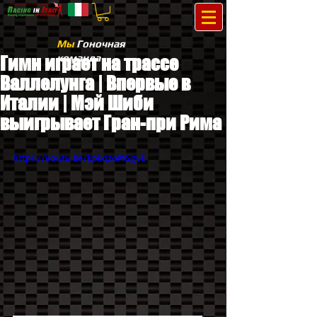
Мы
Гоночная
команда
Гимн играет на трассе
Валлелунга | Впервые в
Италии | Мэй Шиби
выигрывает Гран-при Рима
https://youtu.be/kpkqzoMSgvE